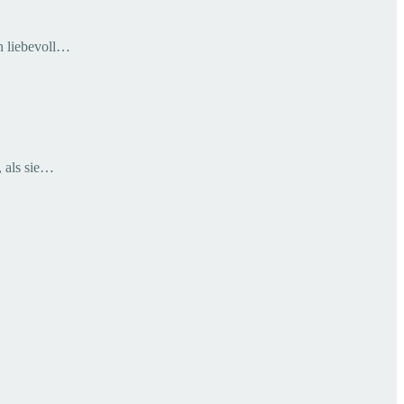
n liebevoll…
 als sie…