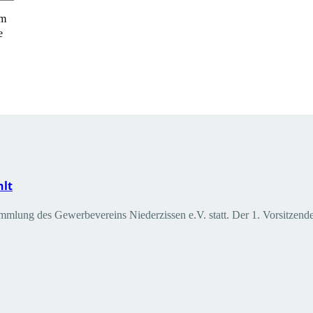
m
e
hlt
ung des Gewerbevereins Niederzissen e.V. statt. Der 1. Vorsitzen